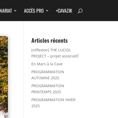
NARIAT
ACCÈS PRO
+CAVAZIK
Articles récents
[réflexion] THE LUCIOL
PROJECT – projet associatif
En Mars à la Cave
PROGRAMMATION
AUTOMNE 2025
PROGRAMMATION
PRINTEMPS 2025
PROGRAMMATION HIVER
2025