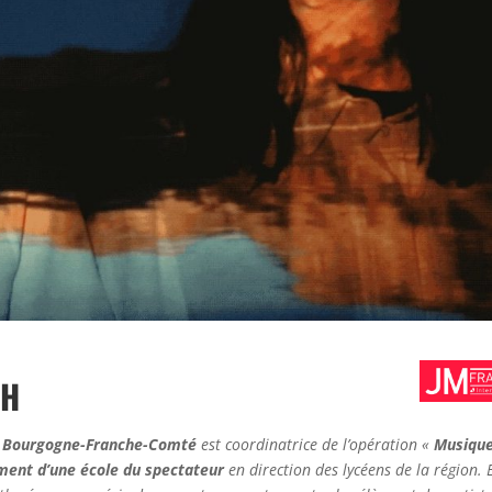
À 14H
e Bourgogne-Franche-Comté
est coordinatrice de l’opération
«
Musiqu
ent d’une école du spectateur
en direction des lycéens de la région. E