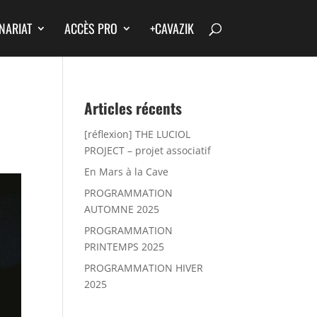
NARIAT
ACCÈS PRO
+CAVAZIK
Articles récents
[réflexion] THE LUCIOL
PROJECT – projet associatif
En Mars à la Cave
PROGRAMMATION
AUTOMNE 2025
PROGRAMMATION
PRINTEMPS 2025
PROGRAMMATION HIVER
2025