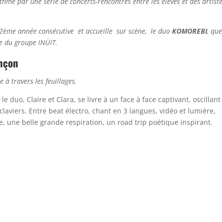
ythmé par une série de concerts-rencontres entre les élèves et des artist
a 2ème année consécutive et accueille sur scène, le duo
KOMOREBI
, que
ie du groupe INÜIT.
ançon
 à travers les feuillages.
 duo, Claire et Clara, se livre à un face à face captivant, oscillant
claviers. Entre beat électro, chant en 3 langues, vidéo et lumière,
e, une belle grande respiration, un road trip poétique inspirant.