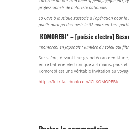
s’articule autour d’un objectif pédagogique fort, r
professionnels de notoriété nationale.
La Cave à Musique s’associe à l’opération pour l
public aura pu découvrir le 02 mars en 1ère part
KOMOREBI* – [poésie electro] Bes
*Komorebi en japonais : lumière du soleil qui filtre
Sur scène, devant leur grand écran demi-lune, le
entre batterie électronique à 4 mains, pads et 
Komorebi est une véritable invitation au voyag
https://fr-fr.facebook.com/ICI.KOMOREBI/
Poster le commentaire