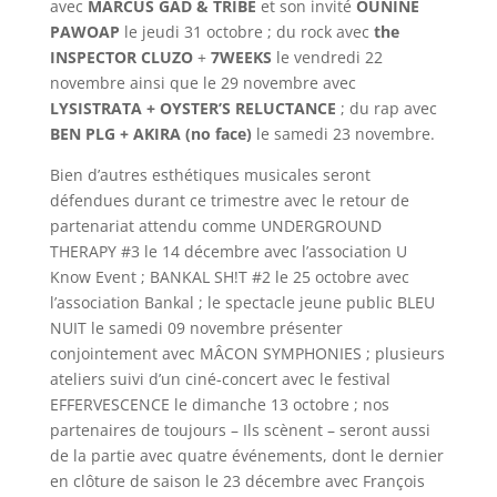
avec
MARCUS GAD & TRIBE
et son invité
OUNINE
PAWOAP
le jeudi 31 octobre ; du rock avec
the
INSPECTOR CLUZO
+
7WEEKS
le vendredi 22
novembre ainsi que le 29 novembre avec
LYSISTRATA + OYSTER’S RELUCTANCE
; du rap avec
BEN PLG + AKIRA (no face)
le samedi 23 novembre.
Bien d’autres esthétiques musicales seront
défendues durant ce trimestre avec le retour de
partenariat attendu comme UNDERGROUND
THERAPY #3 le 14 décembre avec l’association U
Know Event ; BANKAL SH!T #2 le 25 octobre avec
l’association Bankal ; le spectacle jeune public BLEU
NUIT le samedi 09 novembre présenter
conjointement avec MÂCON SYMPHONIES ; plusieurs
ateliers suivi d’un ciné-concert avec le festival
EFFERVESCENCE le dimanche 13 octobre ; nos
partenaires de toujours – Ils scènent – seront aussi
de la partie avec quatre événements, dont le dernier
en clôture de saison le 23 décembre avec François