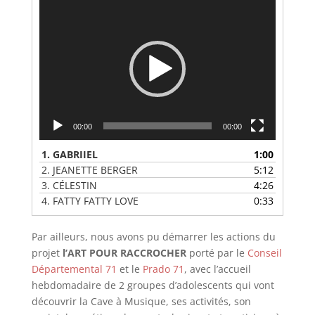
Lecteur
vidéo
00:00
00:00
1.
GABRIIEL
1:00
2.
JEANETTE BERGER
5:12
3.
CÉLESTIN
4:26
4.
FATTY FATTY LOVE
0:33
Par ailleurs, nous avons pu démarrer les actions du
projet
l’ART POUR RACCROCHER
porté par le
Conseil
Départemental 71
et le
Prado 71
, avec l’accueil
hebdomadaire de 2 groupes d’adolescents qui vont
découvrir la Cave à Musique, ses activités, son