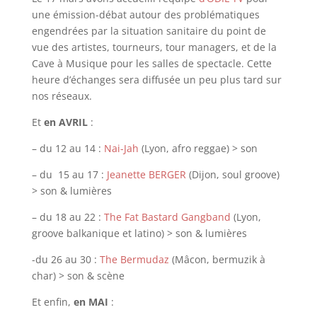
une émission-débat autour des problématiques
engendrées par la situation sanitaire du point de
vue des artistes, tourneurs, tour managers, et de la
Cave à Musique pour les salles de spectacle. Cette
heure d’échanges sera diffusée un peu plus tard sur
nos réseaux.
Et
en AVRIL
:
– du 12 au 14 :
Nai-Jah
(Lyon, afro reggae) > son
– du 15 au 17 :
Jeanette BERGER
(Dijon, soul groove)
> son & lumières
– du 18 au 22 :
The Fat Bastard Gangband
(Lyon,
groove balkanique et latino) > son & lumières
-du 26 au 30 :
The Bermudaz
(Mâcon, bermuzik à
char) > son & scène
Et enfin,
en MAI
: