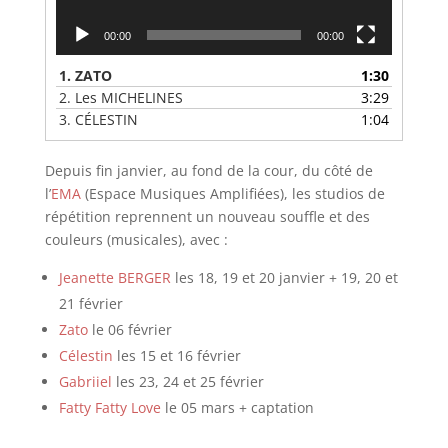
00:00
00:00
1.
ZATO
1:30
2.
Les MICHELINES
3:29
3.
CÉLESTIN
1:04
Depuis fin janvier, au fond de la cour, du côté de
l’
EMA
(Espace Musiques Amplifiées), les studios de
répétition reprennent un nouveau souffle et des
couleurs (musicales), avec :
Jeanette BERGER
les 18, 19 et 20 janvier + 19, 20 et
21 février
Zato
le 06 février
Célestin
les 15 et 16 février
Gabriiel
les 23, 24 et 25 février
Fatty Fatty Love
le 05 mars + captation