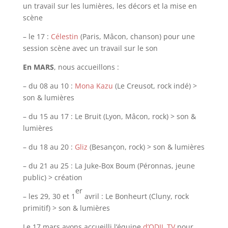
un travail sur les lumières, les décors et la mise en
scène
– le 17 :
Célestin
(Paris, Mâcon, chanson) pour une
session scène avec un travail sur le son
En MARS
, nous accueillons :
– du 08 au 10 :
Mona Kazu
(Le Creusot, rock indé) >
son & lumières
– du 15 au 17 : Le Bruit (Lyon, Mâcon, rock) > son &
lumières
– du 18 au 20 :
Gliz
(Besançon, rock) > son & lumières
– du 21 au 25 : La Juke-Box Boum (Péronnas, jeune
public) > création
er
– les 29, 30 et 1
avril : Le Bonheurt (Cluny, rock
primitif) > son & lumières
Le 17 mars avons accueilli l’équipe
d’ODIL TV
pour