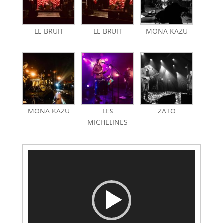
LE BRUIT
LE BRUIT
MONA KAZU
MONA KAZU
LES
ZATO
MICHELINES
Lecteur
vidéo